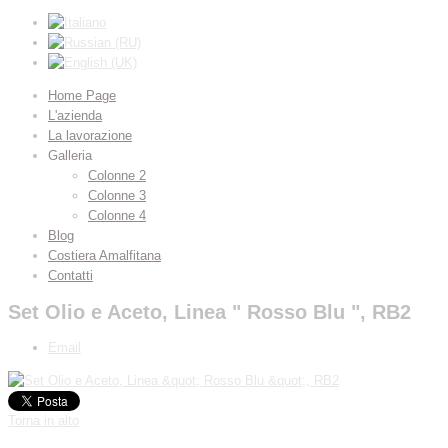
Home Page
L'azienda
La lavorazione
Galleria
Colonne 2
Colonne 3
Colonne 4
Blog
Costiera Amalfitana
Contatti
Set Olio e Aceto, Linea " Rosso Blu ", RB2
Email
Torna in alto