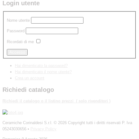
Login utente
Nome utente
Password
Ricordati di me
Hai dimenticato la password?
Hai dimenticato il nome utente?
Crea un account
Richiedi catalogo
Richiedi
il catalogo o il listino prezzi ( solo rivenditori )
Ceramiche Corinaldesi S.r.l.
© 2026 Copyright tutti i diritti riservati P. Iva
05243030656 •
Privacy Policy