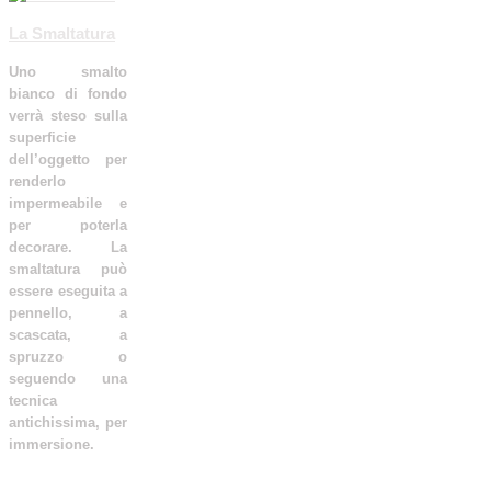
La Smaltatura
Uno smalto
bianco di fondo
verrà steso sulla
superficie
dell’oggetto per
renderlo
impermeabile e
per poterla
decorare. La
smaltatura può
essere eseguita a
pennello, a
scascata, a
spruzzo o
seguendo una
tecnica
antichissima, per
immersione.
Leggi tutto