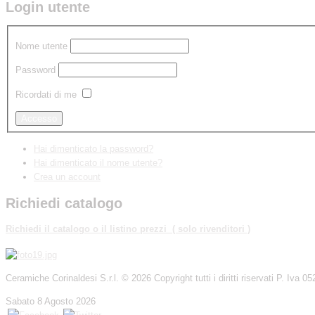
Login utente
Nome utente
Password
Ricordati di me
Hai dimenticato la password?
Hai dimenticato il nome utente?
Crea un account
Richiedi catalogo
Richiedi
il catalogo o il listino prezzi ( solo rivenditori )
Ceramiche Corinaldesi S.r.l.
© 2026 Copyright tutti i diritti riservati P. Iva
Sabato 8 Agosto 2026