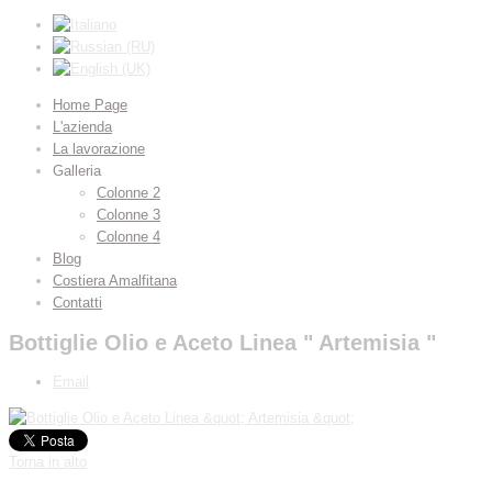
Home Page
L'azienda
La lavorazione
Galleria
Colonne 2
Colonne 3
Colonne 4
Blog
Costiera Amalfitana
Contatti
Bottiglie Olio e Aceto Linea " Artemisia "
Email
Torna in alto