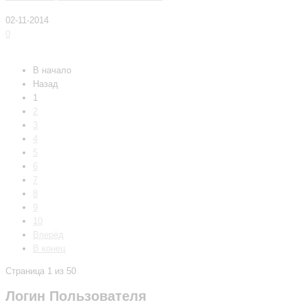
02-11-2014
0
читать далее
В начало
Назад
1
2
3
4
5
6
7
8
9
10
Вперёд
В конец
Страница 1 из 50
Логин Пользователя