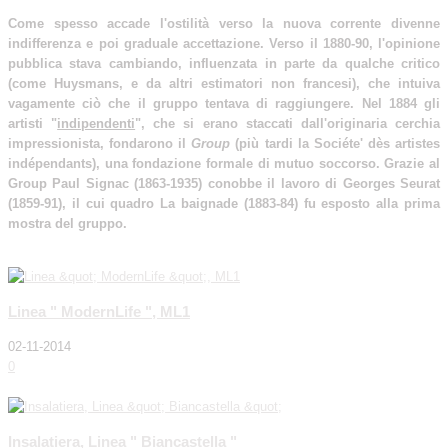
Come spesso accade l'ostilità verso la nuova corrente divenne
indifferenza e poi graduale accettazione. Verso il 1880-90, l'opinione
pubblica stava cambiando, influenzata in parte da qualche critico
(come Huysmans, e da altri estimatori non francesi), che intuiva
vagamente ciò che il gruppo tentava di raggiungere. Nel 1884 gli
artisti "
indipendenti
", che si erano staccati dall'originaria cerchia
impressionista, fondarono il
Group
(più tardi la Sociéte' dès artistes
indépendants), una fondazione formale di mutuo soccorso. Grazie al
Group Paul Signac (1863-1935) conobbe il lavoro di Georges Seurat
(1859-91), il cui quadro La baignade (1883-84) fu esposto alla prima
mostra del gruppo.
читать далее
Linea " ModernLife ", ML1
02-11-2014
0
читать далее
Insalatiera, Linea " Biancastella "