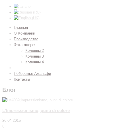
Главная
О Kомпании
Производство
Фотогалерея
Колонны 2
Колонны 3
Колонны 4
Блог
Побережье Амальфи
Контакты
Блог
L'Impressionismo, punti di colore
26-04-2015
0